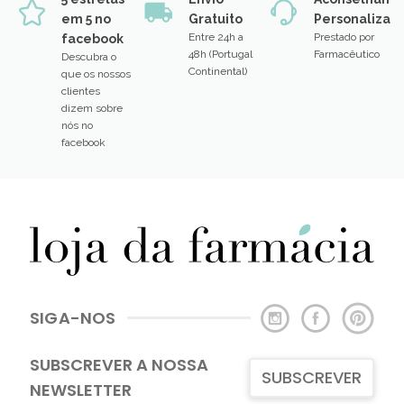
em 5 no
Gratuito
Personalizad
Entre 24h a
Prestado por
facebook
48h (Portugal
Farmacêutico
Descubra o
Continental)
que os nossos
clientes
dizem sobre
nós no
facebook
SIGA-NOS
SUBSCREVER A NOSSA
SUBSCREVER
NEWSLETTER