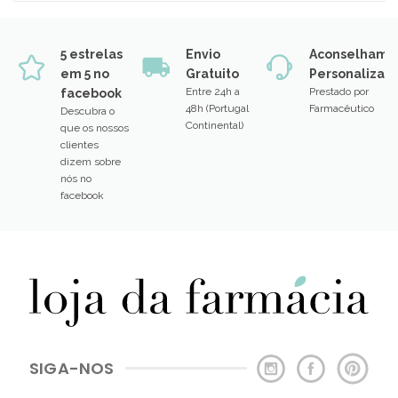
5 estrelas
Envio
Aconselhame
em 5 no
Gratuito
Personalizad
Entre 24h a
Prestado por
facebook
48h (Portugal
Farmacêutico
Descubra o
Continental)
que os nossos
clientes
dizem sobre
nós no
facebook
SIGA-NOS