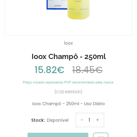
Ioox
Ioox Champô - 250ml
15.82€
18.45€
Preço riscado representa PVP recomendado pela marca.
[COD 6855031]
Ioox Champô - 250ml - Uso Diário
-
1
+
Stock:
Disponível