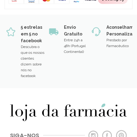
5 estrelas
Envio
Aconselhame
em 5 no
Gratuito
Personalizad
Entre 24h a
Prestado por
facebook
48h (Portugal
Farmacêutico
Descubra o
Continental)
que os nossos
clientes
dizem sobre
nós no
facebook
SIGA-NOS