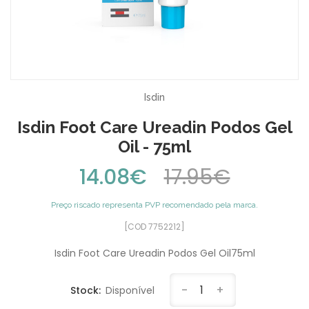
Isdin
Isdin Foot Care Ureadin Podos Gel
Oil - 75ml
14.08€
17.95€
Preço riscado representa PVP recomendado pela marca.
[COD 7752212]
Isdin Foot Care Ureadin Podos Gel Oil75ml
-
1
+
Stock:
Disponível