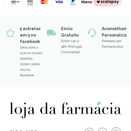
5 estrelas
Envio
Aconselhame
em 5 no
Gratuito
Personalizad
Entre 24h a
Prestado por
facebook
48h (Portugal
Farmacêutico
Descubra o
Continental)
que os nossos
clientes
dizem sobre
nós no
facebook