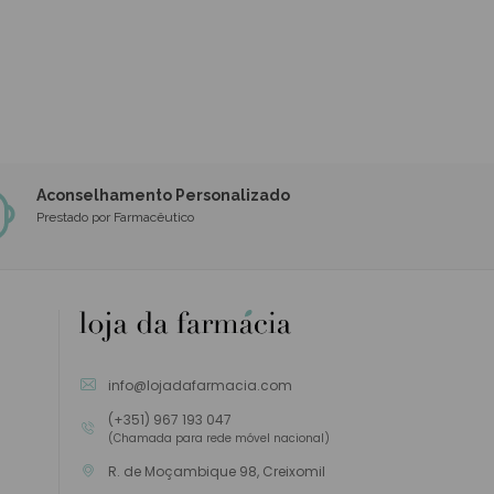
Aconselhamento Personalizado
Prestado por Farmacêutico
info@lojadafarmacia.com
(+351) 967 193 047
(Chamada para rede móvel nacional)
R. de Moçambique 98, Creixomil