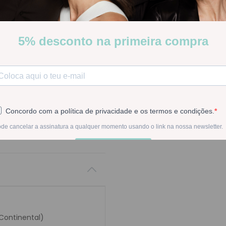
Stock:
Indisponível
INDISPON
Na compra deste pr
 Continental)