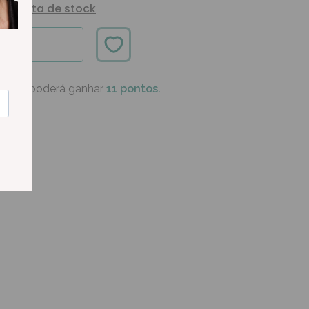
Alerta de stock
ÍVEL
oduto poderá ganhar
11 pontos.