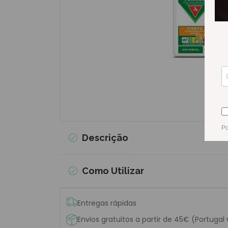
Descrição
Como Utilizar
Entregas rápidas
Envios gratuitos a partir de 45€ (Portugal