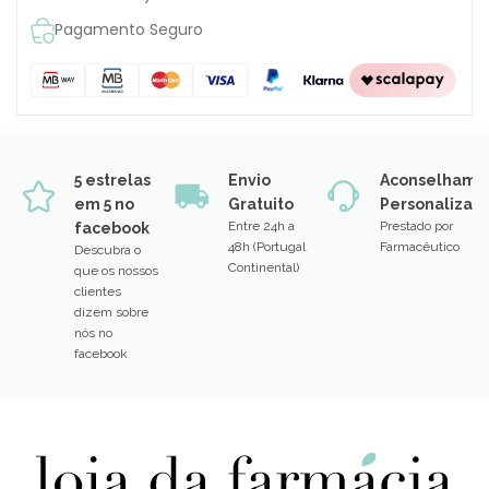
Pagamento Seguro
5 estrelas
Envio
Aconselhame
em 5 no
Gratuito
Personalizad
Entre 24h a
Prestado por
facebook
48h (Portugal
Farmacêutico
Descubra o
Continental)
que os nossos
clientes
dizem sobre
nós no
facebook