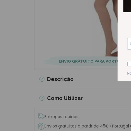
ENVIO GRATUITO PARA PORTUGAL
Descrição
Como Utilizar
Entregas rápidas
Envios gratuitos a partir de 45€ (Portugal