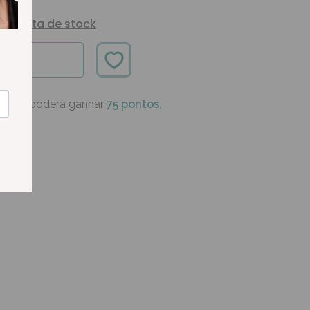
Alerta de stock
ÍVEL
oduto poderá ganhar
75 pontos.