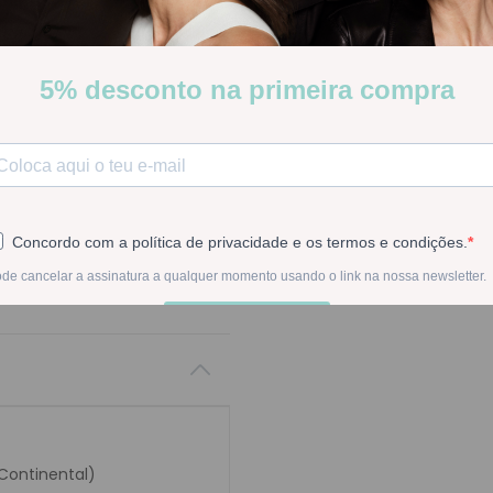
Stock:
Indisponível
INDISPON
Na compra deste pr
 CONTINENTAL
 Continental)