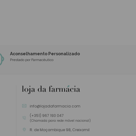
Aconselhamento Personalizado
Prestado por Farmacêutico
info@lojadafarmacia.com
(+351) 967 193 047
(Chamada para rede móvel nacional)
R. de Moçambique 98, Creixomil