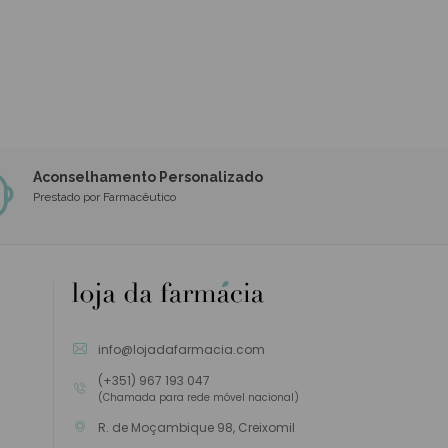
Aconselhamento Personalizado
Prestado por Farmacêutico
info@lojadafarmacia.com
(+351) 967 193 047
(Chamada para rede móvel nacional)
R. de Moçambique 98, Creixomil