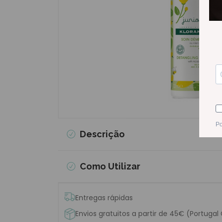
Descrição
Como Utilizar
Entregas rápidas
Envios gratuitos a partir de 45€ (Portugal