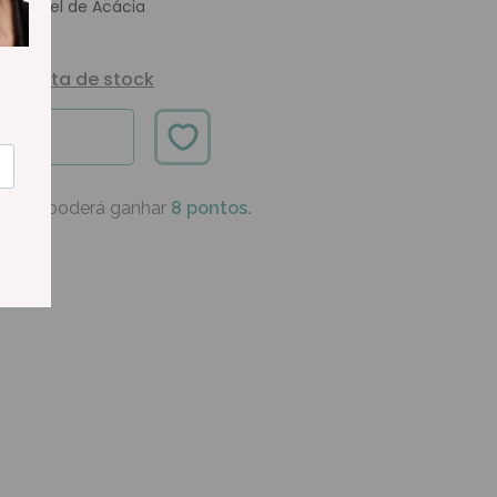
com Mel de Acácia
Alerta de stock
ÍVEL
oduto poderá ganhar
8 pontos.