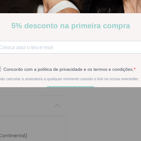
cuidado desembaraçador 
Stock:
Indisponível
INDISPON
Na compra deste pr
 Continental)