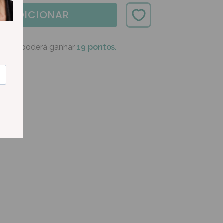
ADICIONAR
oduto poderá ganhar
19 pontos.