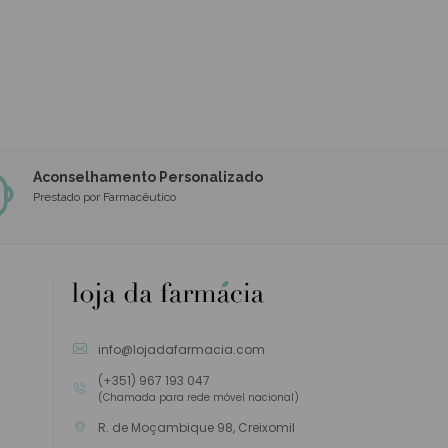
Aconselhamento Personalizado
Prestado por Farmacêutico
info@lojadafarmacia.com
(+351) 967 193 047
(Chamada para rede móvel nacional)
R. de Moçambique 98, Creixomil