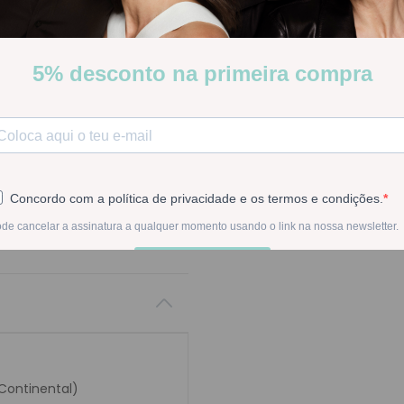
-
1
+
Na compra deste pr
 Continental)