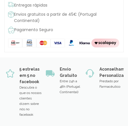
Entregas rápidas
Envios gratuitos a partir de 45€ (Portugal
Continental)
Pagamento Seguro
5 estrelas
Envio
Aconselhame
em 5 no
Gratuito
Personalizad
Entre 24h a
Prestado por
facebook
48h (Portugal
Farmacêutico
Descubra o
Continental)
que os nossos
clientes
dizem sobre
nós no
facebook