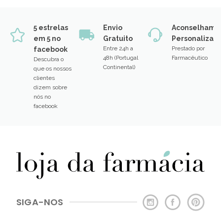
5 estrelas
Envio
Aconselhame
em 5 no
Gratuito
Personalizad
Entre 24h a
Prestado por
facebook
48h (Portugal
Farmacêutico
Descubra o
Continental)
que os nossos
clientes
dizem sobre
nós no
facebook
SIGA-NOS