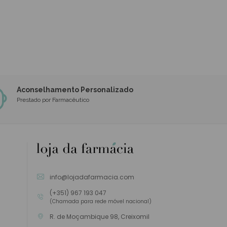
Aconselhamento Personalizado
Prestado por Farmacêutico
info@lojadafarmacia.com
(+351) 967 193 047
(Chamada para rede móvel nacional)
R. de Moçambique 98, Creixomil