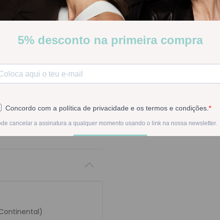
Stock:
Disponível
-
1
+
Na compra deste pr
 Continental)