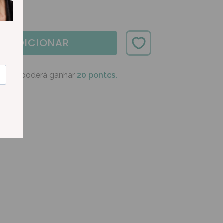
ADICIONAR
oduto poderá ganhar
20 pontos.