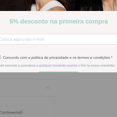
Letibalm Intranasal Protect
Stock:
Disponível
-
1
+
Na compra deste pr
 Continental)