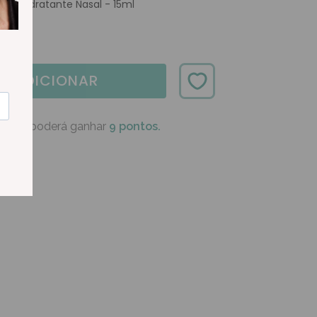
 Gel Hidratante Nasal - 15ml
ADICIONAR
oduto poderá ganhar
9 pontos.