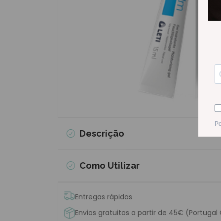
Descrição
Como Utilizar
Entregas rápidas
Envios gratuitos a partir de 45€ (Portugal