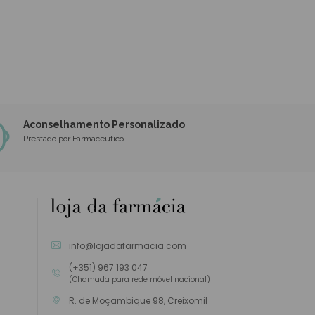
Aconselhamento Personalizado
Prestado por Farmacêutico
info@lojadafarmacia.com
(+351) 967 193 047
(Chamada para rede móvel nacional)
R. de Moçambique 98, Creixomil