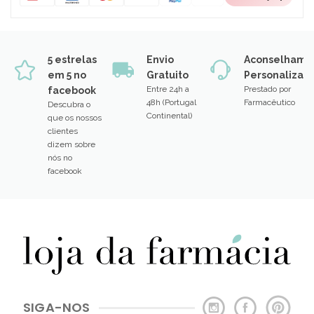
5 estrelas
Envio
Aconselhame
em 5 no
Gratuito
Personalizad
Entre 24h a
Prestado por
facebook
48h (Portugal
Farmacêutico
Descubra o
Continental)
que os nossos
clientes
dizem sobre
nós no
facebook
SIGA-NOS