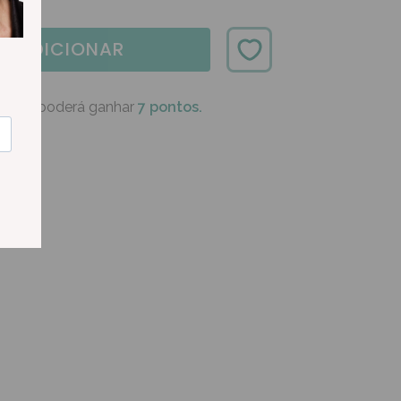
ADICIONAR
oduto poderá ganhar
7 pontos.