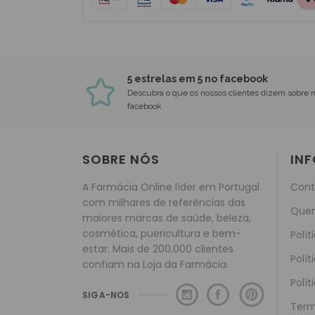
5 estrelas em 5 no facebook
Descubra o que os nossos clientes dizem sobre 
facebook
SOBRE NÓS
IN
A Farmácia Online líder em Portugal
Cont
com milhares de referências das
Que
maiores marcas de saúde, beleza,
cosmética, puericultura e bem-
Polít
estar. Mais de 200.000 clientes
Polít
confiam na Loja da Farmácia.
Polít
SIGA-NOS
Term