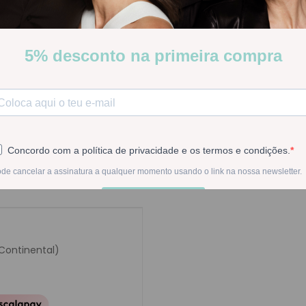
Stock:
Disponível
-
1
+
Na compra deste pr
 Continental)