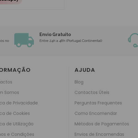
Envio Gratuito
nós no
Entre 24h a 48h (Portugal Continental)
FORMAÇÃO
AJUDA
actos
Blog
m Somos
Contactos Úteis
ica de Privacidade
Perguntas Frequentes
ica de Cookies
Como Encomendar
ica de Utilização
Métodos de Pagamentos
os e Condições
Envios de Encomendas