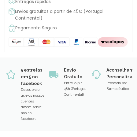
Entregas rápidas
Envios gratuitos a partir de 45€ (Portugal
Continental)
Pagamento Seguro
5 estrelas
Envio
Aconselhame
em 5 no
Gratuito
Personalizad
Entre 24h a
Prestado por
facebook
48h (Portugal
Farmacêutico
Descubra o
Continental)
que os nossos
clientes
dizem sobre
nós no
facebook