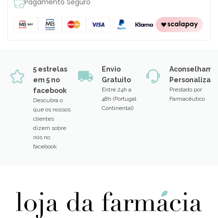
Pagamento Seguro
5 estrelas
Envio
Aconselhame
em 5 no
Gratuito
Personalizad
Entre 24h a
Prestado por
facebook
48h (Portugal
Farmacêutico
Descubra o
Continental)
que os nossos
clientes
dizem sobre
nós no
facebook