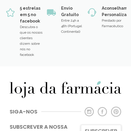
5 estrelas
Envio
Aconselhame
em 5 no
Gratuito
Personalizad
Entre 24h a
Prestado por
facebook
48h (Portugal
Farmacêutico
Descubra o
Continental)
que os nossos
clientes
dizem sobre
nós no
facebook
SIGA-NOS
SUBSCREVER A NOSSA
SUBSCREVER