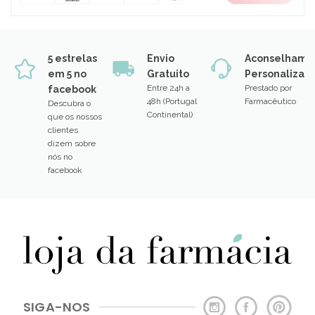
5 estrelas
Envio
Aconselhame
em 5 no
Gratuito
Personalizad
Entre 24h a
Prestado por
facebook
48h (Portugal
Farmacêutico
Descubra o
Continental)
que os nossos
clientes
dizem sobre
nós no
facebook
SIGA-NOS