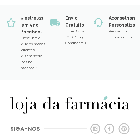
5 estrelas
Envio
Aconselhame
em 5 no
Gratuito
Personalizad
Entre 24h a
Prestado por
facebook
48h (Portugal
Farmacêutico
Descubra o
Continental)
que os nossos
clientes
dizem sobre
nós no
facebook
SIGA-NOS