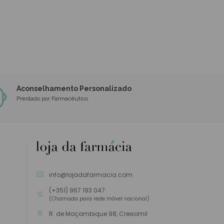
Aconselhamento Personalizado
Prestado por Farmacêutico
info@lojadafarmacia.com
(+351) 967 193 047
(Chamada para rede móvel nacional)
R. de Moçambique 98, Creixomil