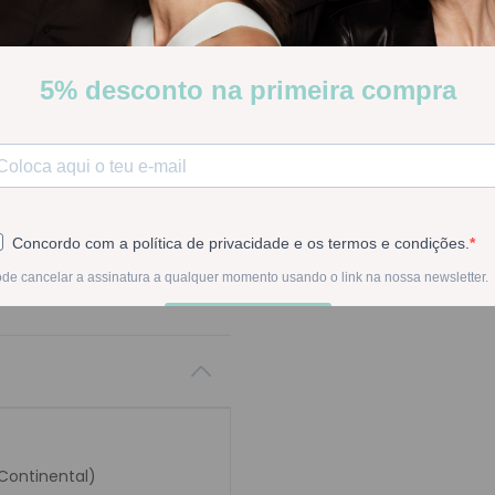
Martiderm Esfoliante C
Poucas Unidades
Stock:
Disponível
-
1
+
Na compra deste pr
 Continental)