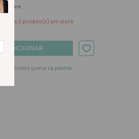
orporal 200ml
Apenas 2 produto(s) em stock
ADICIONAR
oduto poderá ganhar
19 pontos.