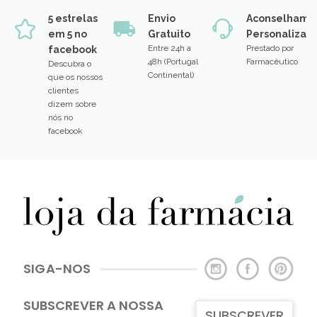
5 estrelas
Envio
Aconselhame
em 5 no
Gratuito
Personalizad
Entre 24h a
Prestado por
facebook
48h (Portugal
Farmacêutico
Descubra o
Continental)
que os nossos
clientes
dizem sobre
nós no
facebook
SIGA-NOS
SUBSCREVER A NOSSA
SUBSCREVER