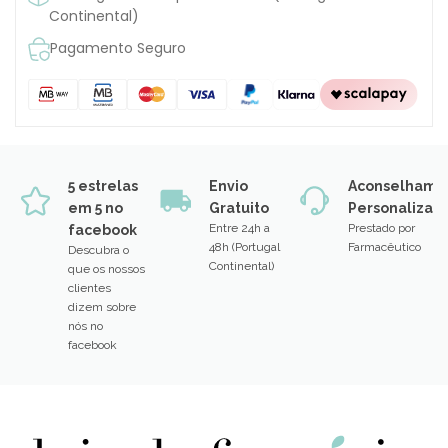
Continental)
Pagamento Seguro
5 estrelas
Envio
Aconselhame
em 5 no
Gratuito
Personalizad
Entre 24h a
Prestado por
facebook
48h (Portugal
Farmacêutico
Descubra o
Continental)
que os nossos
clientes
dizem sobre
nós no
facebook