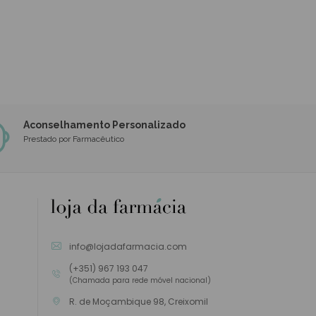
Aconselhamento Personalizado
Prestado por Farmacêutico
info@lojadafarmacia.com
(+351) 967 193 047
(Chamada para rede móvel nacional)
R. de Moçambique 98, Creixomil