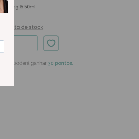
 Pro-Reg 15 50ml
Alerta de stock
ÍVEL
oduto poderá ganhar
30 pontos.