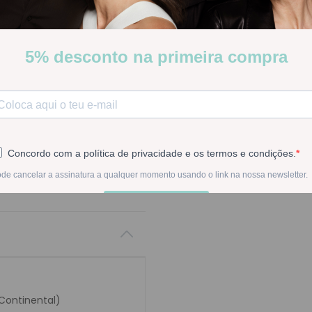
Martiderm Originals Creme
Stock:
Indisponível
INDISPON
Na compra deste pr
 Continental)