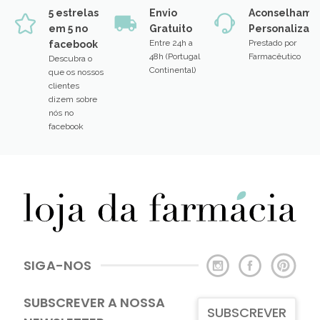
5 estrelas
Envio
Aconselhame
em 5 no
Gratuito
Personalizad
Entre 24h a
Prestado por
facebook
48h (Portugal
Farmacêutico
Descubra o
Continental)
que os nossos
clientes
dizem sobre
nós no
facebook
SIGA-NOS
SUBSCREVER A NOSSA
SUBSCREVER