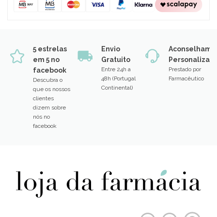
5 estrelas
Envio
Aconselhame
em 5 no
Gratuito
Personalizad
Entre 24h a
Prestado por
facebook
48h (Portugal
Farmacêutico
Descubra o
Continental)
que os nossos
clientes
dizem sobre
nós no
facebook