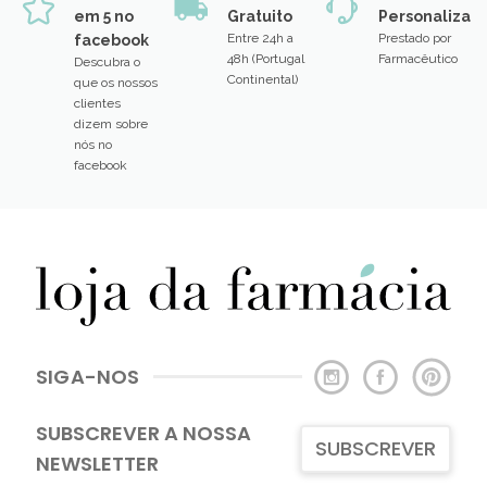
em 5 no
Gratuito
Personalizad
Entre 24h a
Prestado por
facebook
48h (Portugal
Farmacêutico
Descubra o
Continental)
que os nossos
clientes
dizem sobre
nós no
facebook
SIGA-NOS
SUBSCREVER A NOSSA
SUBSCREVER
NEWSLETTER