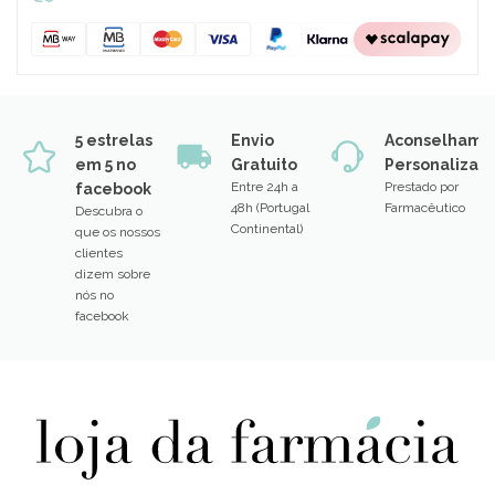
5 estrelas
Envio
Aconselhame
em 5 no
Gratuito
Personalizad
Entre 24h a
Prestado por
facebook
48h (Portugal
Farmacêutico
Descubra o
Continental)
que os nossos
clientes
dizem sobre
nós no
facebook