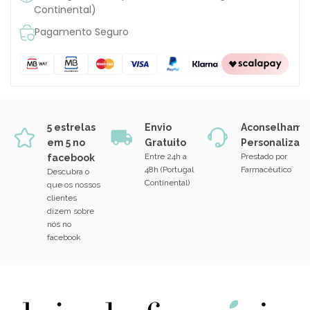
Continental)
Pagamento Seguro
5 estrelas
Envio
Aconselhame
em 5 no
Gratuito
Personalizad
Entre 24h a
Prestado por
facebook
48h (Portugal
Farmacêutico
Descubra o
Continental)
que os nossos
clientes
dizem sobre
nós no
facebook