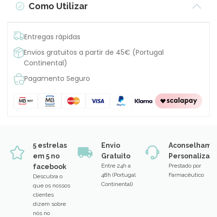
Como Utilizar
Entregas rápidas
Envios gratuitos a partir de 45€ (Portugal
Continental)
Pagamento Seguro
5 estrelas
Envio
Aconselhame
em 5 no
Gratuito
Personalizad
Entre 24h a
Prestado por
facebook
48h (Portugal
Farmacêutico
Descubra o
Continental)
que os nossos
clientes
dizem sobre
nós no