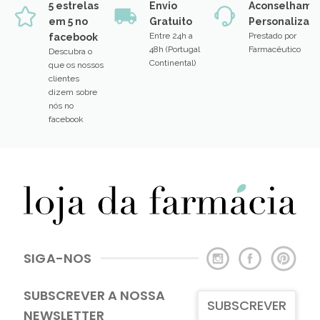
5 estrelas
Envio
Aconselhame
em 5 no
Gratuito
Personalizad
Entre 24h a
Prestado por
facebook
48h (Portugal
Farmacêutico
Descubra o
Continental)
que os nossos
clientes
dizem sobre
nós no
facebook
SIGA-NOS
SUBSCREVER A NOSSA
SUBSCREVER
NEWSLETTER