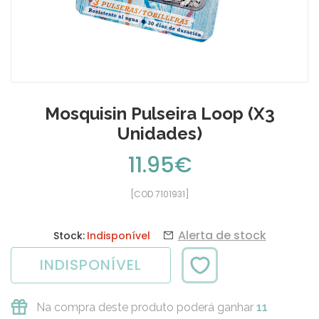
Mosquisin Pulseira Loop (x3
Unidades)
11.95€
[COD 7101931]
Alerta de stock
Stock:
Indisponível
INDISPONÍVEL
Na compra deste produto poderá ganhar
11