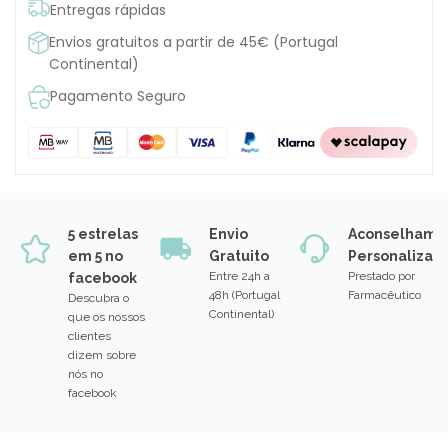
Entregas rápidas
Envios gratuitos a partir de 45€ (Portugal
Continental)
Pagamento Seguro
5 estrelas
Envio
Aconselhame
em 5 no
Gratuito
Personalizad
Entre 24h a
Prestado por
facebook
48h (Portugal
Farmacêutico
Descubra o
Continental)
que os nossos
clientes
dizem sobre
nós no
facebook