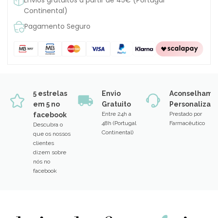
Continental)
Pagamento Seguro
5 estrelas
Envio
Aconselhame
em 5 no
Gratuito
Personalizad
Entre 24h a
Prestado por
facebook
48h (Portugal
Farmacêutico
Descubra o
Continental)
que os nossos
clientes
dizem sobre
nós no
facebook