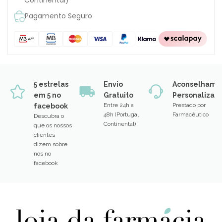
Pagamento Seguro
5 estrelas
Envio
Aconselhame
em 5 no
Gratuito
Personalizad
Entre 24h a
Prestado por
facebook
48h (Portugal
Farmacêutico
Descubra o
Continental)
que os nossos
clientes
dizem sobre
nós no
facebook