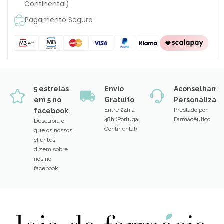
Continental)
Pagamento Seguro
5 estrelas
Envio
Aconselhame
em 5 no
Gratuito
Personalizad
Entre 24h a
Prestado por
facebook
48h (Portugal
Farmacêutico
Descubra o
Continental)
que os nossos
clientes
dizem sobre
nós no
facebook