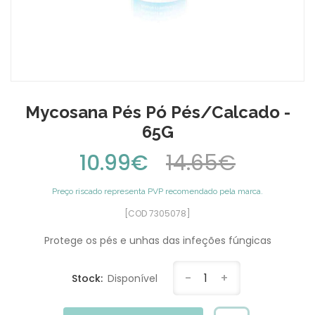
Mycosana Pés Pó Pés/Calcado -
65G
10.99€
14.65€
Preço riscado representa PVP recomendado pela marca.
[COD 7305078]
Protege os pés e unhas das infeções fúngicas
-
1
+
Stock:
Disponível