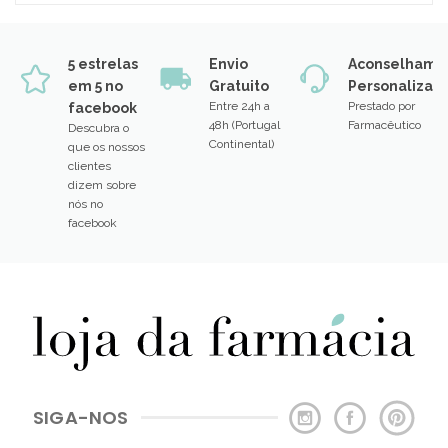
5 estrelas
Envio
Aconselhame
em 5 no
Gratuito
Personalizad
Entre 24h a
Prestado por
facebook
48h (Portugal
Farmacêutico
Descubra o
Continental)
que os nossos
clientes
dizem sobre
nós no
facebook
SIGA-NOS