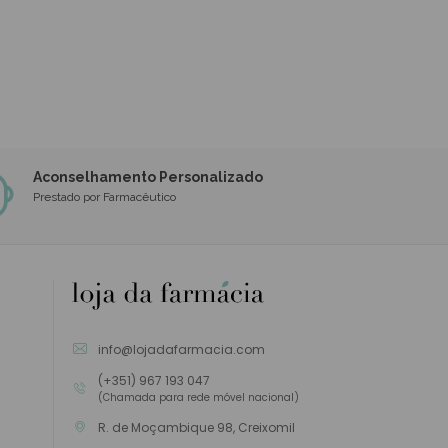
Aconselhamento Personalizado
Prestado por Farmacêutico
info@lojadafarmacia.com
(+351) 967 193 047
(Chamada para rede móvel nacional)
R. de Moçambique 98, Creixomil