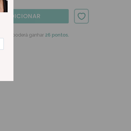
ADICIONAR
oduto poderá ganhar
26 pontos.