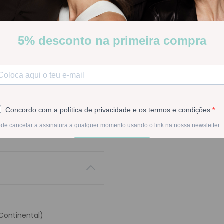
Stock:
Disponível
-
1
+
Na compra deste pr
 Continental)