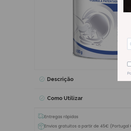
Descrição
Como Utilizar
Entregas rápidas
Envios gratuitos a partir de 45€ (Portugal