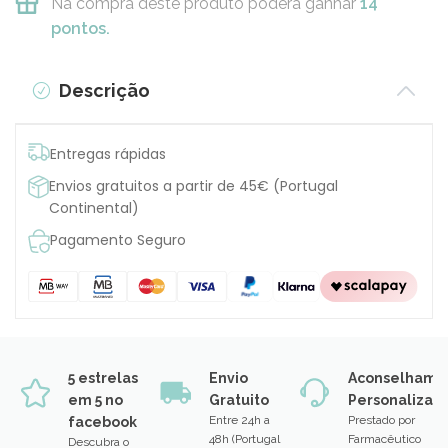
Na compra deste produto poderá ganhar
14
pontos.
Descrição
Entregas rápidas
Envios gratuitos a partir de 45€ (Portugal
Continental)
Pagamento Seguro
5 estrelas
Envio
Aconselhame
em 5 no
Gratuito
Personalizad
Entre 24h a
Prestado por
facebook
48h (Portugal
Farmacêutico
Descubra o