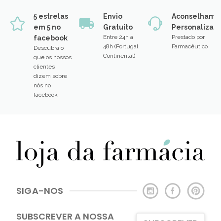
5 estrelas
Envio
Aconselhame
em 5 no
Gratuito
Personalizad
Entre 24h a
Prestado por
facebook
48h (Portugal
Farmacêutico
Descubra o
Continental)
que os nossos
clientes
dizem sobre
nós no
facebook
SIGA-NOS
SUBSCREVER A NOSSA