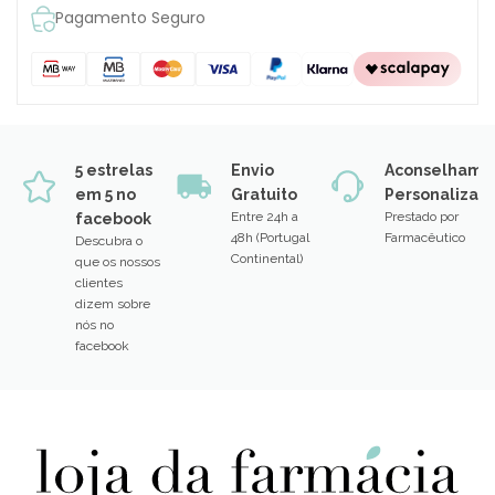
Pagamento Seguro
5 estrelas
Envio
Aconselhame
em 5 no
Gratuito
Personalizad
Entre 24h a
Prestado por
facebook
48h (Portugal
Farmacêutico
Descubra o
Continental)
que os nossos
clientes
dizem sobre
nós no
facebook