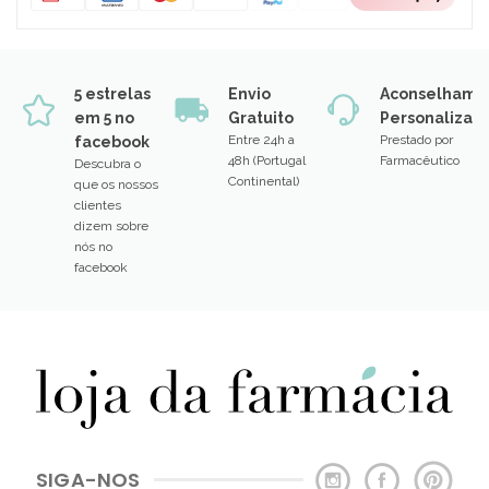
5 estrelas
Envio
Aconselhame
em 5 no
Gratuito
Personalizad
Entre 24h a
Prestado por
facebook
48h (Portugal
Farmacêutico
Descubra o
Continental)
que os nossos
clientes
dizem sobre
nós no
facebook
SIGA-NOS