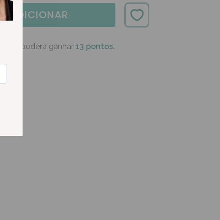
ADICIONAR
oduto poderá ganhar
13 pontos.