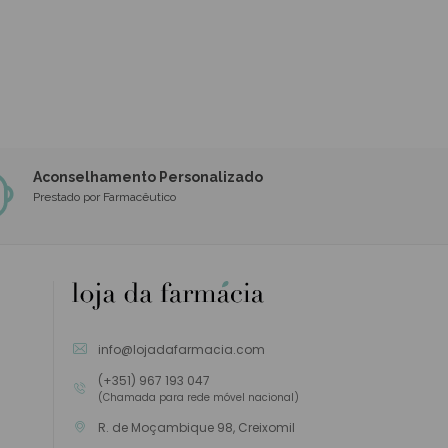
Aconselhamento Personalizado
Prestado por Farmacêutico
info@lojadafarmacia.com
(+351) 967 193 047
(Chamada para rede móvel nacional)
R. de Moçambique 98, Creixomil