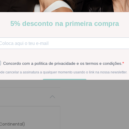
-
1
+
Na compra deste pr
 Continental)