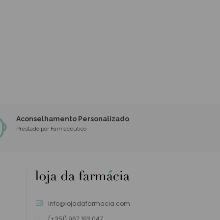
Aconselhamento Personalizado
Prestado por Farmacêutico
info@lojadafarmacia.com
(+351) 967 193 047