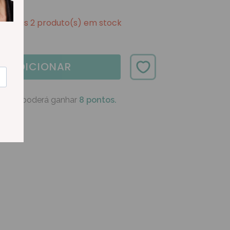
Apenas 2 produto(s) em stock
ADICIONAR
oduto poderá ganhar
8 pontos.