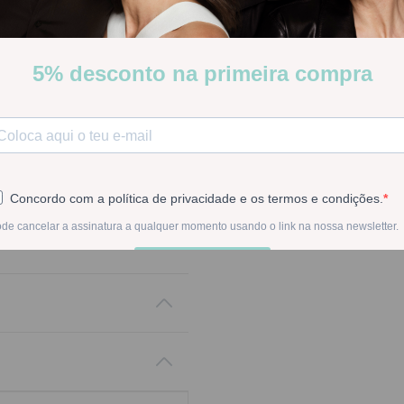
Poucas Unidades
Stock:
Disponível
-
1
+
Na compra deste pr