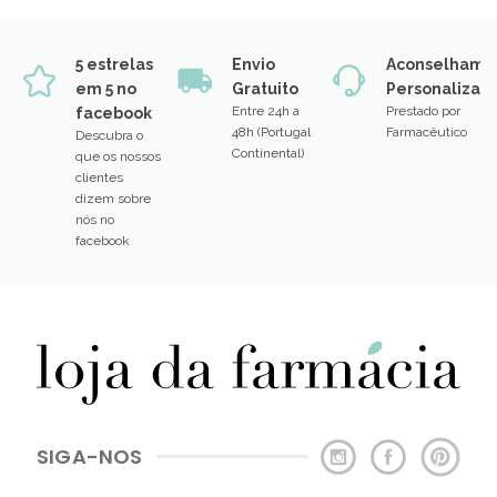
5 estrelas
Envio
Aconselhame
em 5 no
Gratuito
Personalizad
Entre 24h a
Prestado por
facebook
48h (Portugal
Farmacêutico
Descubra o
Continental)
que os nossos
clientes
dizem sobre
nós no
facebook
SIGA-NOS