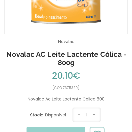
Novalac
Novalac AC Leite Lactente Cólica -
800g
20.10€
[COD 7375329]
Novalac Ac Leite Lactente Colica 800
-
1
+
Stock:
Disponível