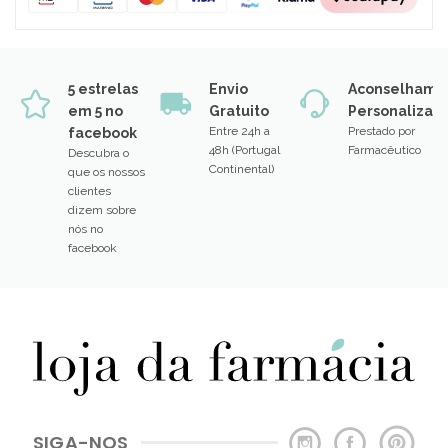
5 estrelas
Envio
Aconselhame
em 5 no
Gratuito
Personalizad
Entre 24h a
Prestado por
facebook
48h (Portugal
Farmacêutico
Descubra o
Continental)
que os nossos
clientes
dizem sobre
nós no
facebook
SIGA-NOS