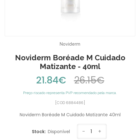
Noviderm
Noviderm Boréade M Cuidado
Matizante - 40ml
21.84€
26.15€
Preço riscado representa PVP recomendado pela marca.
[COD 6884486]
Noviderm Boréade M Cuidado Matizante 40ml
-
1
+
Stock:
Disponível