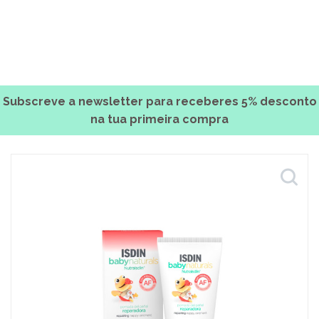
Subscreve a newsletter para receberes 5% desconto
na tua primeira compra