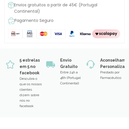
Envios gratuitos a partir de 45€ (Portugal
Continental)
Pagamento Seguro
5 estrelas
Envio
Aconselhame
em 5 no
Gratuito
Personalizad
Entre 24h a
Prestado por
facebook
48h (Portugal
Farmacêutico
Descubra o
Continental)
que os nossos
clientes
dizem sobre
nós no
facebook