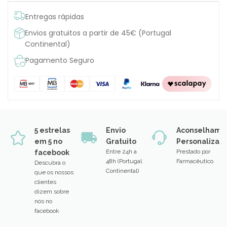
Entregas rápidas
Envios gratuitos a partir de 45€ (Portugal
Continental)
Pagamento Seguro
5 estrelas
Envio
Aconselhame
em 5 no
Gratuito
Personalizad
Entre 24h a
Prestado por
facebook
48h (Portugal
Farmacêutico
Descubra o
Continental)
que os nossos
clientes
dizem sobre
nós no
facebook