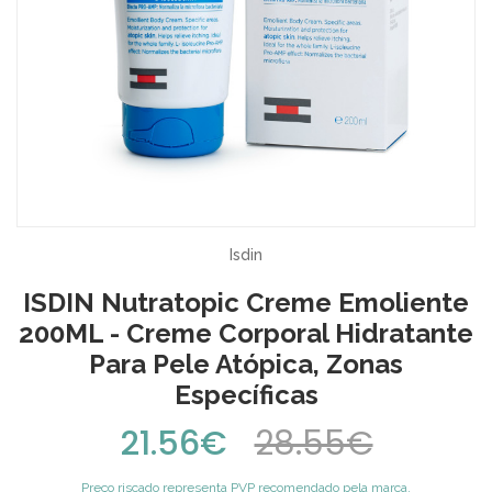
Isdin
ISDIN Nutratopic Creme Emoliente
200ML - Creme Corporal Hidratante
Para Pele Atópica, Zonas
Específicas
21.56€
28.55€
Preço riscado representa PVP recomendado pela marca.