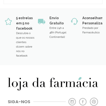
5 estrelas
Envio
Aconselhame
em 5 no
Gratuito
Personalizad
Entre 24h a
Prestado por
facebook
48h (Portugal
Farmacêutico
Descubra o
Continental)
que os nossos
clientes
dizem sobre
nós no
facebook
SIGA-NOS