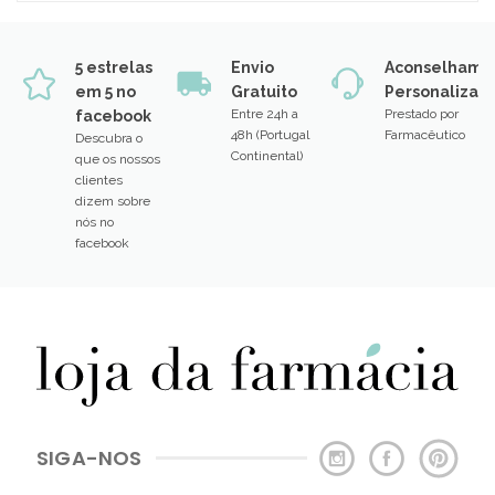
5 estrelas
Envio
Aconselhame
em 5 no
Gratuito
Personalizad
Entre 24h a
Prestado por
facebook
48h (Portugal
Farmacêutico
Descubra o
Continental)
que os nossos
clientes
dizem sobre
nós no
facebook
SIGA-NOS